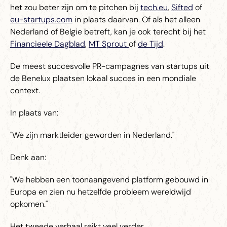
het zou beter zijn om te pitchen bij
tech.eu
,
Sifted
of
eu-startups.com
in plaats daarvan. Of als het alleen
Nederland of Belgie betreft, kan je ook terecht bij het
Financieele Dagblad
,
MT Sprout
of
de Tijd
.
De meest succesvolle PR-campagnes van startups uit
de Benelux plaatsen lokaal succes in een mondiale
context.
In plaats van:
"We zijn marktleider geworden in Nederland."
Denk aan:
"We hebben een toonaangevend platform gebouwd in
Europa en zien nu hetzelfde probleem wereldwijd
opkomen."
Het tweede verhaal reikt veel verder.